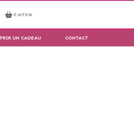
Prendre rendez-vous
0 article
Réservation en ligne
FRIR UN CADEAU
CONTACT