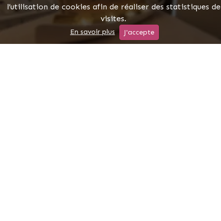
l’utilisation de cookies afin de réaliser des statistiques de
visites.
MAQUILLAGE PERMANENT
En savoir plus
J'accepte
SOIN CORPS NOUVELLE
TECHNOLOGIE