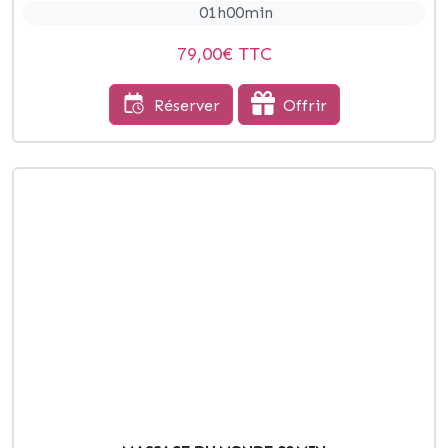
01h00min
79,00
€ TTC
Réserver
Offrir