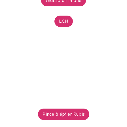
that'so all in one
LCN
Pince à épiler Rubis