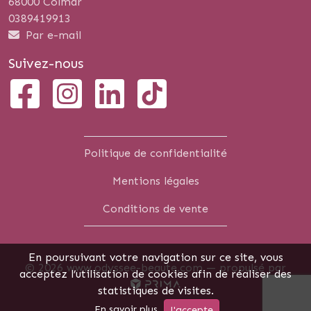
68000 Colmar
0389419913
Par e-mail
Suivez-nous
Politique de confidentialité
Mentions légales
Conditions de vente
En poursuivant votre navigation sur ce site, vous
© 2026 www.odyssee-beaute.com —
propulsé par
acceptez l’utilisation de cookies afin de réaliser des
statistiques de visites.
En savoir plus
J'accepte