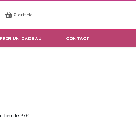
Prendre rendez-vous
0 article
Réservation en ligne
FRIR UN CADEAU
CONTACT
u lieu de 97€