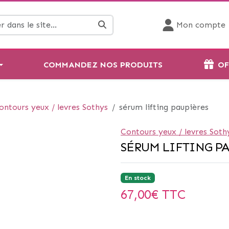
Mon compte
COMMANDEZ NOS PRODUITS
OF
ontours yeux / levres Sothys
sérum lifting paupières
Contours yeux / levres Soth
SÉRUM LIFTING P
En stock
67,00
€ TTC