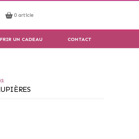
Prendre rendez-vous
0 article
Réservation en ligne
FRIR UN CADEAU
CONTACT
ys
AUPIÈRES