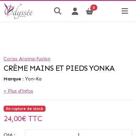
0
Corps Aroma-fusion
CRÈME MAINS ET PIEDS YONKA
Marque :
Yon-Ka
+ Plus d'infos
En rupture de stock
24,00
€ TTC
Qté :