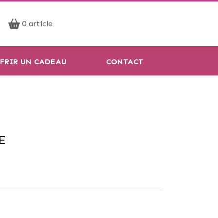
Prendre rendez-vous
0 article
Réservation en ligne
FRIR UN CADEAU
CONTACT
E