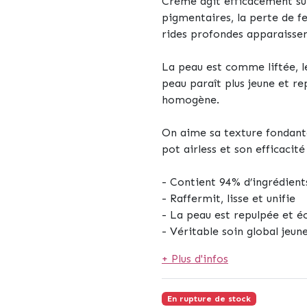
Crème agit efficacement sur 
pigmentaires, la perte de fer
rides profondes apparaisse
La peau est comme liftée, l
peau paraît plus jeune et re
homogène.
On aime sa texture fondante
pot airless et son efficaci
- Contient 94% d’ingrédients
- Raffermit, lisse et unifie
- La peau est repulpée et é
- Véritable soin global jeun
+ Plus d'infos
En rupture de stock