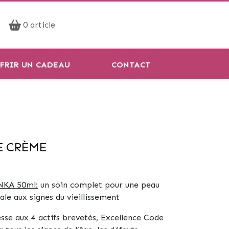
Prendre rendez-vous
0 article
Réservation en ligne
FRIR UN CADEAU
CONTACT
E CRÈME
NKA 50ml:
un soin complet pour une peau
le aux signes du vieillissement
esse aux
4 actifs brevetés
, Excellence Code