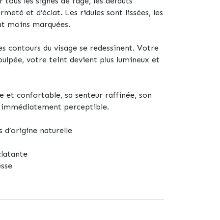
tous les signes de l’âge, les défauts
meté et d’éclat. Les ridules sont lissées, les
nt moins marquées.
es contours du visage se redessinent. Votre
pulpée, votre teint devient plus lumineux et
 et confortable, sa senteur raffinée, son
té immédiatement perceptible.
 d’origine naturelle
clatante
esse