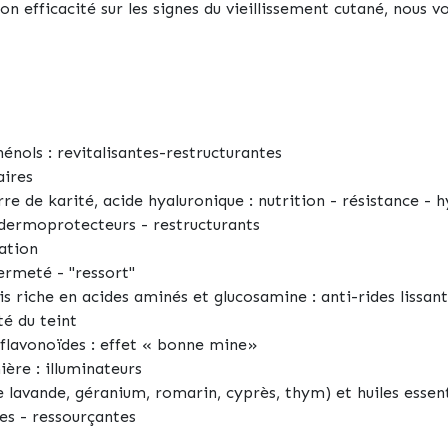
n efficacité sur les signes du vieillissement cutané, nous vo
énols :
revitalisantes-restructurantes
aires
rre de karité, acide hyaluronique :
nutrition - résistance - 
dermoprotecteurs - restructurants
ation
ermeté - "ressort"
s riche en acides aminés et glucosamine :
anti-rides lissant
é du teint
flavonoïdes :
effet « bonne mine»
ière :
illuminateurs
de lavande, géranium, romarin, cyprès, thym) et huiles esse
es - ressourçantes