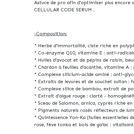
Astuce de pro
afin d'optimiser plus encore so
CELLULAR CODE SERUM .
-Composition:
* Herbe d'immortalité, ciste riche en polyph
* Co-enzyme Q10, vitamine E :
anti-radical
* Huiles d'avocat et de pépins de raisin, beu
* Chardon à feuilles d'acanthe, vitamine A :
* Complexe silicium-acide aminé :
anti-glyc
* Extraits de levures et de souchet sultan :
f
* Complexe silice de bambou, extrait de poi
* Extrait d'algue rouge :
clarté - homogénéit
* Sceau de Salomon, arnica, cyprès riche en 
* Pigments naturels rosés réflecteurs de lum
* Quintessence Yon-Ka (huiles essentielles 
rose, fève tonka et bois de gaïac :
vitalisant