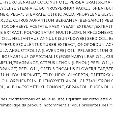
, HYDROGENATED COCONUT OIL, PERSEA GRATISSIMA (
GLYCERYL STEARATE, BUTYROSPERMUM PARKII (SHEA) 
R, PEG-75 STEARATE, CITRIC ACID, PROPYLENE GLYC
OXIDE, CITRUS AURANTIUM BERGAMIA (BERGAMOT) PEEL
 TOCOPHERYL ACETATE, FAEX / YEAST EXTRACT/EXTRA
NE EXTRACT, POLYGONATUM MULTIFLORUM RHIZOME/ROO
OIL, HELIANTHUS ANNUUS (SUNFLOWER) SEED OIL, B
YPERUS ESCULENTUS TUBER EXTRACT, ONOPORDUM AC
ULA ANGUSTIFOLIA (LAVENDER) OIL, PELARGONIUM G
, ROSMARINUS OFFICINALIS (ROSEMARY) LEAF OIL, CU
ARFUM/FRAGRANCE, CITRUS LIMON (LEMON) PEEL OIL, 
ORANGE) PEEL OIL, CISTUS INCANUS FLOWER/LEAF/ST
DIUM HYALURONATE, ETHYLHEXYLGLYCERIN, DIPTERYX 
CHLORPHENESIN, PHENOXYETHANOL, CI 77491/IRON OX
OL, ALPHA-ISOMETHYL IONONE, GERANIOL, EUGENOL,
es modifications et seule la liste figurant sur l'étiquette du
l'emballage du produit, notamment si vous présentez des ris