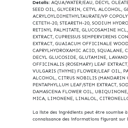
Details:
AQUA/WATER/EAU, DECYL OLEATE
SEED OIL, GLYCERIN, CETYL ALCOHOL, 
ACRYLOYLDIMETHYLTAURATE/VP COPOLYME
CETETH-20, STEARETH-20, SODIUM HYDR
RETINYL PALMITATE, GLUCOSAMINE HCL,
EXTRACT, CUPRESSUS SEMPERVIRENS CO
EXTRACT, GUAIACUM OFFICINALE WOOD 
CAPRYLHYDROXAMIC ACID, SQUALANE, C
DECYL GLUCOSIDE, GLUTAMINE, LAVAND
OFFICINALIS (ROSEMARY) LEAF EXTRACT
VULGARIS (THYME) FLOWER/LEAF OIL, P
ALCOHOL, CITRUS NOBILIS (MANDARIN 
PENTAPHYLLUM LEAF/STEM EXTRACT, SO
DAMASCENA FLOWER OIL, UBIQUINONE, 
MICA, LIMONENE, LINALOL, CITRONELL
La liste des ingrédients peut être soumise à d
connaissance des informations figurant sur 