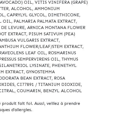
AVOCADO) OIL, VITIS VINIFERA (GRAPE)
BUTTER, ALCOHOL, AMMONIUM
OL, CAPRYLYL GLYCOL, DIMETHICONE,
 OIL, PALMARIA PALMATA EXTRACT,
IT DE LEVURE, ARNICA MONTANA FLOWER
T EXTRACT, PISUM SATIVUM (PEA)
AMBUSA VULGARIS EXTRACT,
ANTHIUM FLOWER/LEAF/STEM EXTRACT,
RAVEOLENS LEAF OIL, ROSMARINUS
PRESSUS SEMPERVIRENS OIL, THYMUS
SILANETRIOL LYSINATE, PHENETHYL
EM EXTRACT, GYNOSTEMMA
ODORATA BEAN EXTRACT, ROSA
IDES, CI77891 / TITANIUM DIOXIDE,
 CITRAL, COUMARIN, BENZYL ALCOHOL
 produit fait foi. Aussi, veillez à prendre
ques d'allergies.