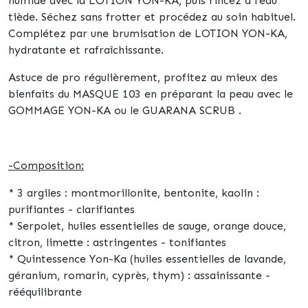
humide avec la LOTION YON-KA, puis rincez à l'eau
tiède. Séchez sans frotter et procédez au soin habituel.
Complétez par une brumisation de LOTION YON-KA,
hydratante et rafraîchissante.
Astuce de pro
régulièrement, profitez au mieux des
bienfaits du MASQUE 103 en préparant la peau avec le
GOMMAGE YON-KA ou le GUARANA SCRUB .
-Composition:
* 3 argiles :
montmorillonite, bentonite, kaolin :
purifiantes - clarifiantes
* Serpolet, huiles essentielles de sauge, orange douce,
citron, limette :
astringentes - tonifiantes
* Quintessence Yon-Ka (huiles essentielles de lavande,
géranium, romarin, cyprès, thym) :
assainissante -
rééquilibrante