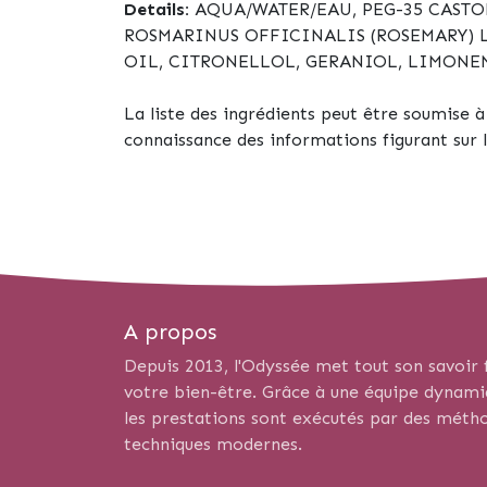
Details:
AQUA/WATER/EAU, PEG-35 CASTO
ROSMARINUS OFFICINALIS (ROSEMARY) L
OIL, CITRONELLOL, GERANIOL, LIMONE
La liste des ingrédients peut être soumise à d
connaissance des informations figurant sur 
A propos
Depuis 2013, l'Odyssée met tout son savoir f
votre bien-être. Grâce à une équipe dynamiqu
les prestations sont exécutés par des métho
techniques modernes.