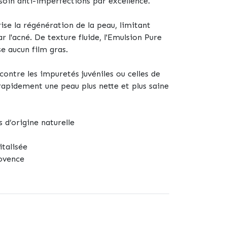
soin anti-imperfections par excellence.
rise la régénération de la peau, limitant
par l'acné. De texture fluide, l'Emulsion Pure
se aucun film gras.
 contre les impuretés juvéniles ou celles de
rapidement une peau plus nette et plus saine
 d’origine naturelle
italisée
ovence