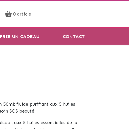
Prendre rendez-vous
0 article
Réservation en ligne
FRIR UN CADEAU
CONTACT
n 50ml:
fluide purifiant aux 5 huiles
e soin SOS beauté
lcool, aux 5 huiles essentielles de la