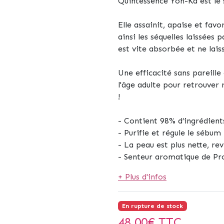
Quintessence Yon-Ka est le 
Elle assainit, apaise et favo
ainsi les séquelles laissées 
est vite absorbée et ne lais
Une efficacité sans pareille
l'âge adulte pour retrouver 
!
- Contient 98% d’ingrédients
- Purifie et régule le sébum
- La peau est plus nette, rev
- Senteur aromatique de Pr
+ Plus d'infos
En rupture de stock
48,00
€ TTC