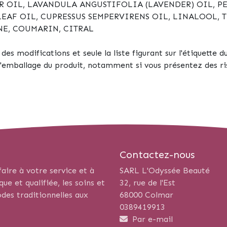
R OIL, LAVANDULA ANGUSTIFOLIA (LAVENDER) OIL, 
EAF OIL, CUPRESSUS SEMPERVIRENS OIL, LINALOOL, 
NE, COUMARIN, CITRAL
es modifications et seule la liste figurant sur l'étiquette du
l'emballage du produit, notamment si vous présentez des ris
Contactez-nous
aire à votre service et à
SARL L'Odyssée Beauté
e et qualifiée, les soins et
32, rue de l'Est
des traditionnelles aux
68000 Colmar
0389419913
Par e-mail