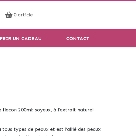
Prendre rendez-vous
0 article
Réservation en ligne
FRIR UN CADEAU
CONTACT
x flacon 200ml:
soyeux, à l'extrait naturel
tous types de peaux et est l’allié des peaux