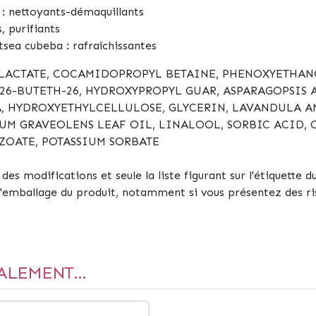
:
nettoyants-démaquillants
, purifiants
itsea cubeba
: rafraîchissantes
 LACTATE, COCAMIDOPROPYL BETAINE, PHENOXYETHAN
26-BUTETH-26, HYDROXYPROPYL GUAR, ASPARAGOPSIS 
, HYDROXYETHYLCELLULOSE, GLYCERIN, LAVANDULA AN
UM GRAVEOLENS LEAF OIL, LINALOOL, SORBIC ACID, 
ZOATE, POTASSIUM SORBATE
es modifications et seule la liste figurant sur l'étiquette du
l'emballage du produit, notamment si vous présentez des ris
ALEMENT...