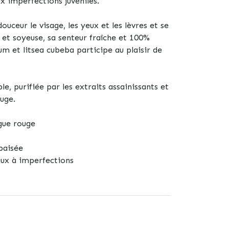
ux imperfections juvéniles.
ouceur le visage, les yeux et les lèvres et se
e et soyeuse, sa senteur fraîche et 100%
um et litsea cubeba participe au plaisir de
le, purifiée par les extraits assainissants et
ouge.
lgue rouge
paisée
aux à imperfections