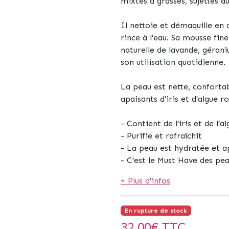
mixtes à grasses, sujettes a
Il nettoie et démaquille en d
rince à l'eau. Sa mousse fin
naturelle de lavande, gérani
son utilisation quotidienne.
La peau est nette, confortab
apaisants d'iris et d'algue r
- Contient de l’iris et de l’a
- Purifie et rafraîchit
- La peau est hydratée et a
- C’est le Must Have des pe
+ Plus d'infos
En rupture de stock
32,00
€ TTC