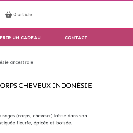
Prendre rendez-vous
0 article
Réservation en ligne
FRIR UN CADEAU
CONTACT
ésie ancestrale
CORPS CHEVEUX INDONÉSIE
usages (corps, cheveux) laisse dans son
tiquée fleurie, épicée et boisée.