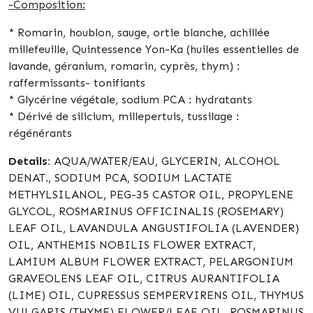
-Composition:
* Romarin, houblon, sauge, ortie blanche, achillée
millefeuille, Quintessence Yon-Ka (huiles essentielles de
lavande, géranium, romarin, cyprès, thym) :
raffermissants- tonifiants
* Glycérine végétale, sodium PCA :
hydratants
* Dérivé de silicium, millepertuis, tussilage :
régénérants
Details:
AQUA/WATER/EAU, GLYCERIN, ALCOHOL
DENAT., SODIUM PCA, SODIUM LACTATE
METHYLSILANOL, PEG-35 CASTOR OIL, PROPYLENE
GLYCOL, ROSMARINUS OFFICINALIS (ROSEMARY)
LEAF OIL, LAVANDULA ANGUSTIFOLIA (LAVENDER)
OIL, ANTHEMIS NOBILIS FLOWER EXTRACT,
LAMIUM ALBUM FLOWER EXTRACT, PELARGONIUM
GRAVEOLENS LEAF OIL, CITRUS AURANTIFOLIA
(LIME) OIL, CUPRESSUS SEMPERVIRENS OIL, THYMUS
VULGARIS (THYME) FLOWER/LEAF OIL, ROSMARINUS