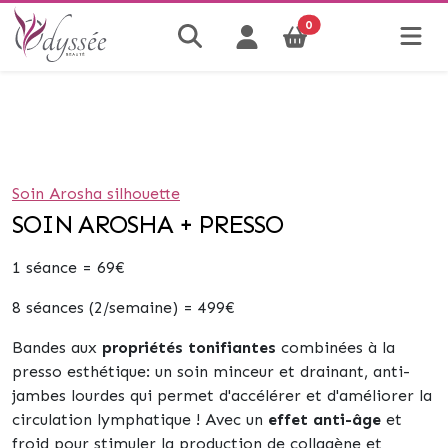
0
Soin Arosha silhouette
SOIN AROSHA + PRESSO
1 séance
= 69€
8 séances
(2/semaine) = 499
€
Bandes aux
propriétés tonifiantes
combinées à la
presso esthétique
: un soin
minceur et drainant
, anti-
jambes lourdes qui permet d'accélérer et d'améliorer la
circulation lymphatique ! A
vec un
effet anti-âge
et
froid pour stimuler la production de collagène et