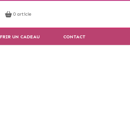
Prendre rendez-vous
0 article
Réservation en ligne
FRIR UN CADEAU
CONTACT