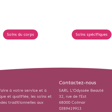
Soins du corps
Soins spécifiques
Contactez-nous
aire à votre service et à
SARL L'Odyssée Beauté
e et qualifiée, les soins et
32, rue de l'Est
des traditionnelles aux
68000 Colmar
0389419913