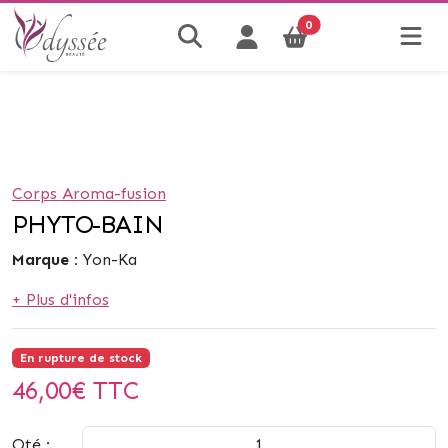
0
Corps Aroma-fusion
PHYTO-BAIN
Marque :
Yon-Ka
+ Plus d'infos
En rupture de stock
46,00
€ TTC
Qté :