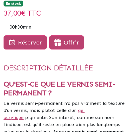
En stock
37,00
€ TTC
00h30min
Réserver
Offrir
DESCRIPTION DÉTAILLÉE
QU'EST-CE QUE LE VERNIS SEMI-
PERMANENT ?
Le vernis semi-permanent n'a pas vraiment la texture
d'un vernis, mais plutôt celle d'un
gel
acrylique
pigmenté
.
Son intérêt, comme son nom
l'indique, est qu'il reste en place bien plus longtemps
qu'un vernis classique.
Avec un vernis semi-permanent,