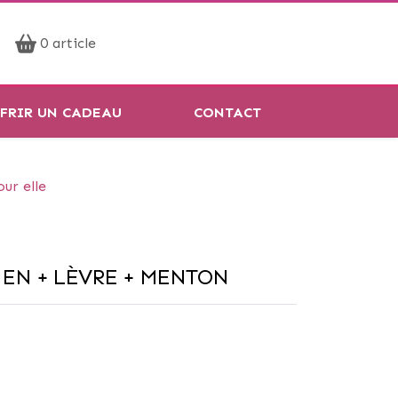
Prendre rendez-vous
0 article
Réservation en ligne
FRIR UN CADEAU
CONTACT
our elle
IEN + LÈVRE + MENTON