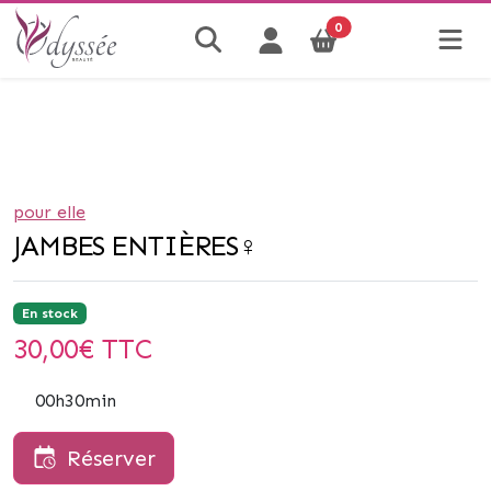
0
pour elle
JAMBES ENTIÈRES♀
En stock
30,00
€ TTC
00h30min
Réserver