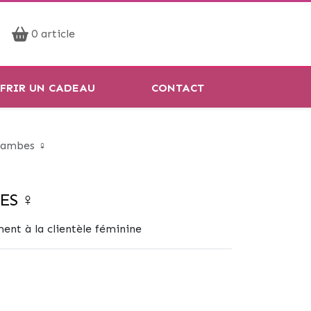
Prendre rendez-vous
0 article
Réservation en ligne
FRIR UN CADEAU
CONTACT
 Jambes ♀
ES ♀
ent à la clientèle féminine