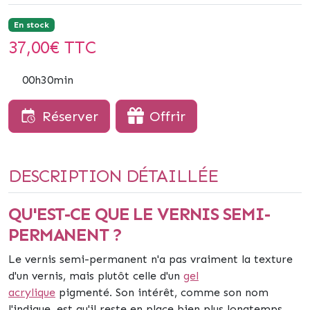
En stock
37,00
€ TTC
00h30min
Réserver
Offrir
DESCRIPTION DÉTAILLÉE
QU'EST-CE QUE LE VERNIS SEMI-
PERMANENT ?
Le vernis semi-permanent n'a pas vraiment la texture
d'un vernis, mais plutôt celle d'un
gel
acrylique
pigmenté
.
Son intérêt, comme son nom
l'indique, est qu'il reste en place bien plus longtemps