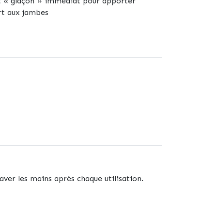
et « glaçon » immédiat pour apporter
ort aux jambes
aver les mains après chaque utilisation.