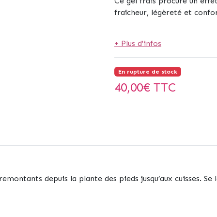
Ce gel frais procure un eff
fraîcheur, légèreté et conf
+ Plus d'infos
En rupture de stock
40,00
€ TTC
montants depuis la plante des pieds jusqu’aux cuisses. Se l