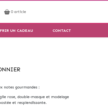
Prendre rendez-vous
0 article
Réservation en ligne
FRIR UN CADEAU
CONTACT
SONNIER
ux notes gourmandes :
gile rose, double-masque et modelage
ostée et resplendissante.