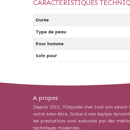
CARACTÉRISTIQUES TECHNI
Durée
Type de peau
Pour homme
Soin pour
A propos
Depuis 2013, l'Odyssée met tout son savoir f
votre bien-être. Grâce à une équipe dynamiqu
les prestations sont exécutés par des métho
techniques modernes.