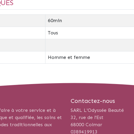
QUES
60min
Tous
Homme et femme
Contactez-nous
aire à votre service et à
SARL L'Odyssée Beauté
e et qualifiée, les soins et
32, rue de l'Est
des traditionnelles aux
68000 Colmar
0389419913