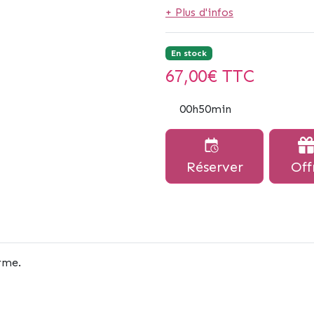
+ Plus d'infos
En stock
67,00
€ TTC
00h50min
Réserver
Off
rme.