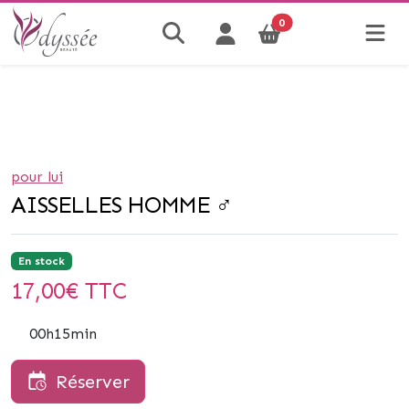
0
pour lui
AISSELLES HOMME ♂
En stock
17,00
€ TTC
00h15min
Réserver