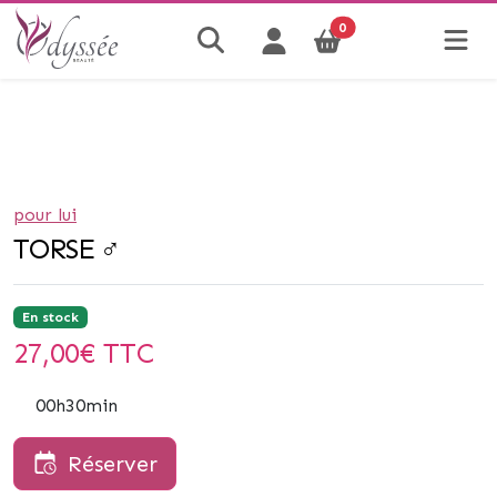
0
pour lui
TORSE ♂
En stock
27,00
€ TTC
00h30min
Réserver